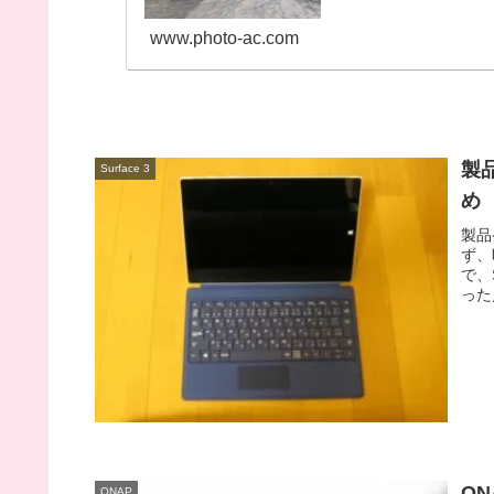
お使...
www.photo-ac.com
製品
Surface 3
め
製品
ず、
で、
った
Q
QNAP