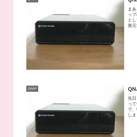
まあ
ップ
とし
復元
QN
QNAP
先日
って
で、
しま