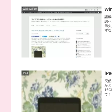
Wi
Windows 10
諸般
調べ
示失
ずな
iP
iPad
突然
かと
16
てく