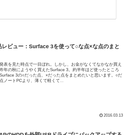
レビュー：Surface 3を使って○な点×な点のまと
発表を見た時点で一目ぼれ。しかし、お金がなくてなかなか買え
昨年の秋にようやく買えたSurface 3。約半年ほど使ったところ
Surface 3の○だった点、×だった点をまとめたいと思います。○だ
点ノートPCより、薄くて軽くて...
2016.03.13
NAPのHDDを外部USBドライブにバックアップする