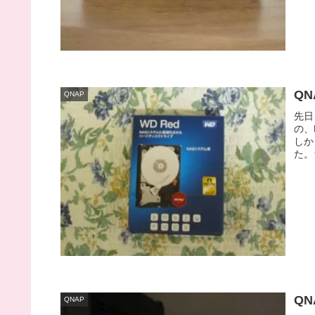
QN
QNAP
先日
の、
しか
た。
Q
QNAP