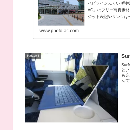
ハピラインふくい 福井駅
AC」のフリー写真素
ジット表記やリンクは一
使いくだ...
www.photo-ac.com
Su
Surface 3
Su
とい
も充
んで