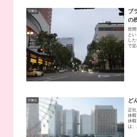
ブ
労働法
の
世間
とい
した
で定
ど
労働法
正社
休暇
休暇
は、