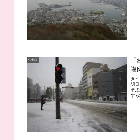
「
労働法
違
タイ
明日
準法
する