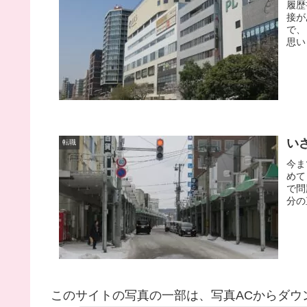
履歴
接が
で、
思い
い
転職
今ま
めて
で問
分の
このサイトの写真の一部は、写真ACからダウ