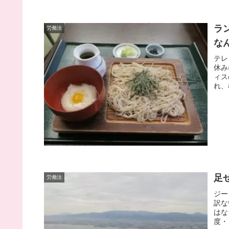
ラ
労働法
な
テレ
休み
ィス
れ、
足
労働法
ジー
訳な
はな
度・