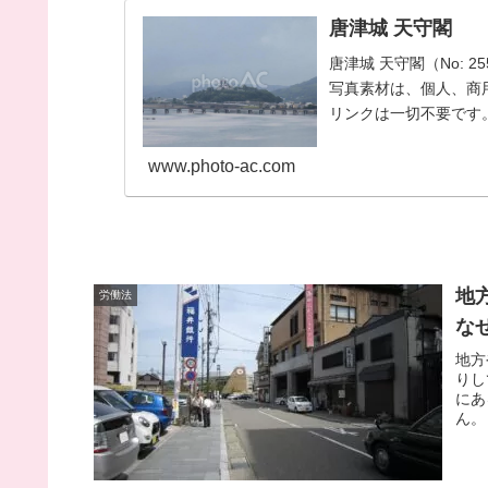
唐津城 天守閣
唐津城 天守閣（No: 
写真素材は、個人、商
リンクは一切不要です。
い。
www.photo-ac.com
地
労働法
な
地方
りし
にあ
ん。