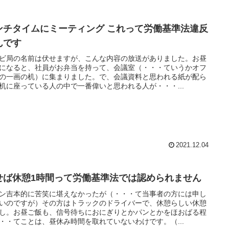
ンチタイムにミーティング これって労働基準法違反
んです
ビ局の名前は伏せますが、こんな内容の放送がありました。お昼
になると、社員がお弁当を持って、会議室（・・・ていうかオフ
の一画の机）に集まりました。で、会議資料と思われる紙が配ら
机に座っている人の中で一番偉いと思われる人が・・・...
2021.12.04
せば休憩1時間って労働基準法では認められません
ン吉本的に苦笑に堪えなかったが（・・・て当事者の方には申し
いのですが）その方はトラックのドライバーで、休憩らしい休憩
し。お昼ご飯も、信号待ちにおにぎりとかパンとかをほおばる程
・・てことは、昼休み時間を取れていないわけです。（...