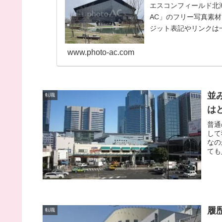
エスコンフィールド北海道
AC」のフリー写真素
ジット表記やリンクは一
使いくだ...
www.photo-ac.com
並
転職
は
普通
して
なの
ても
履
転職