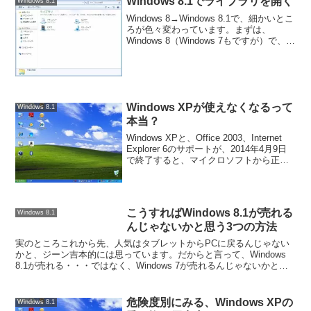
Windows 8.1でライブラリを開く
Windows 8.1
Windows 8→Windows 8.1で、細かいとこ
ろが色々変わっています。まずは、
Windows 8（Windows 7もですが）で、タ
スクバーからエクスプローラを開いてみ
ます。最初に開くのは、こんな感じ。ラ
イブラリが開きます。では、...
Windows XPが使えなくなるって
Windows 8.1
本当？
Windows XPと、Office 2003、Internet
Explorer 6のサポートが、2014年4月9日
で終了すると、マイクロソフトから正式
に発表がありました。しかし、落ち着い
て考えてみると、Windows XPにしても、
Of...
こうすればWindows 8.1が売れる
Windows 8.1
んじゃないかと思う3つの方法
実のところこれから先、人気はタブレットからPCに戻るんじゃない
かと、ジーン吉本的には思っています。だからと言って、Windows
8.1が売れる・・・ではなく、Windows 7が売れるんじゃないかと思
っています。かつて、Windows V...
危険度別にみる、Windows XPの
Windows 8.1