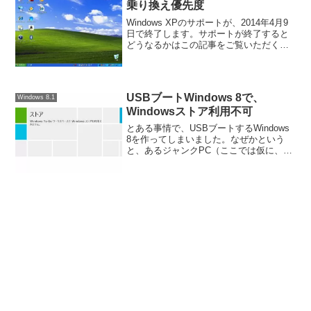
乗り換え優先度
Windows XPのサポートが、2014年4月9
日で終了します。サポートが終了すると
どうなるかはこの記事をご覧いただくと
して、ではぶっちゃけた話、Windows XP
を使うのをやめた方がいいのかどうか、
その使い方別にご説明させていただき
た...
USBブートWindows 8で、
Windows 8.1
Windowsストア利用不可
とある事情で、USBブートするWindows
8を作ってしまいました。なぜかという
と、あるジャンクPC（ここでは仮に、
PC1と言います）を買いまして、これが
どうにも内臓HDDを認識せず、仕方なく
USBブートするWindows 8を作る羽目
に...