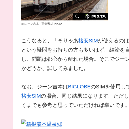
(c)
ジーン吉本
-
画像素材
PIXTA -
こうなると、「そりゃあ
格安SIM
が使えるのは
という疑問をお持ちの方も多いはず。結論を
し、問題は都心から離れた場合。そこでジーン吉本
かどうか、試してみました。
なお、ジーン吉本は
BIGLOBE
のSIMを使用
格安SIM
の場合、同じ結果になります。ただし
くまでも参考と思っていただければ幸いです