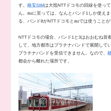
す。
格安SIM
は大抵NTTドコモの回線を使って
ん。auに至っては、なんとバンド1しか使え
る、バンド8がNTTドコモとauでは使うこと
NTTドコモの場合、バンド1と3はおおむね
して、地方都市はプラチナバンドで展開しているら
プラチナバンドを受信できません。なので、
格
都会から離れた場所です。