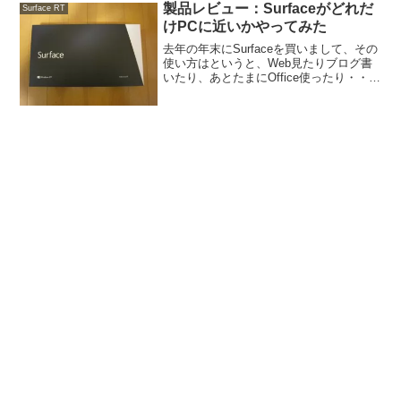
ていた時のこと。Interne...
製品レビュー：Surfaceがどれだ
Surface RT
けPCに近いかやってみた
去年の年末にSurfaceを買いまして、その
使い方はというと、Web見たりブログ書
いたり、あとたまにOffice使ったり・・・
と、PC代わり・・・ていうかまんまPC
として使っています。ただ、「タブレッ
トをノートPC代わりに使いたい」と言っ
て...