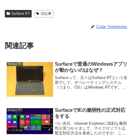
Surface RT
旧記事
Cutie Yoshimoto
関連記事
Surfaceで普通のWindowsアプリ
Surface RT
が動かないのはなぜ？
Surfaceって、元々はSurface RTという名
前でして、オペレーティングシステム
（つまり、OS）はWindows RTです。
Windows RTって、名前にWindowsと付く
にもかかわらず、普通のWindowsで動く
アプリケーショ...
SurfaceでIEの脆弱性の正式対応
Surface RT
をする
つい先日、Internet Explorerに深刻な脆弱
性が見つかりまして、マイクロソフトは
暫定対応方法を発表したのですが、これ