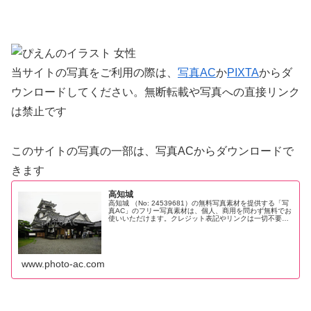
当サイトの写真をご利用の際は、
写真AC
か
PIXTA
からダ
ウンロードしてください。無断転載や写真への直接リンク
は禁止です
このサイトの写真の一部は、写真ACからダウンロードで
きます
高知城
高知城 （No: 24539681）の無料写真素材を提供する「写
真AC」のフリー写真素材は、個人、商用を問わず無料でお
使いいただけます。クレジット表記やリンクは一切不要で
す。Web、DTP、動画などの写真素材としてお使いくださ
い。
www.photo-ac.com