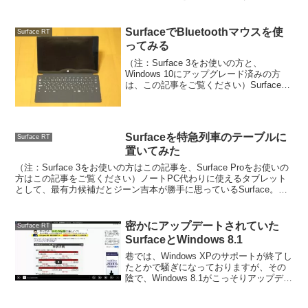
ではみんなが納得しないということが判
明して、正式対応することになりまし
た。Surface（Surface 2も同...
SurfaceでBluetoothマウスを使
Surface RT
ってみる
（注：Surface 3をお使いの方と、
Windows 10にアップグレード済みの方
は、この記事をご覧ください）Surfaceっ
てありがたいことに、キーボードとマウ
スを付ければ、ノートPCとほぼ変わらな
い使い勝手になるんですね。でもって、
今...
Surfaceを特急列車のテーブルに
Surface RT
置いてみた
（注：Surface 3をお使いの方はこの記事を、Surface Proをお使いの
方はこの記事をご覧ください）ノートPC代わりに使えるタブレット
として、最有力候補だとジーン吉本が勝手に思っているSurface。し
かし、ここで疑問。「いや、S...
密かにアップデートされていた
Surface RT
SurfaceとWindows 8.1
巷では、Windows XPのサポートが終了し
たとかで騒ぎになっておりますが、その
陰で、Windows 8.1がこっそりアップデー
トされた話はあんまり聞かないみたいで
す。それは、ジーン吉本がSurfaceを使っ