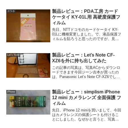
すが、これだとアプリをインストールす
ることができないんです。なぜ通話しか
しないのにアプリをインストールしたい
製品レビュー：PDA工房 カード
ガラホ
のかと言うと、楽天...
ケータイ KY-01L用 高硬度保護フ
ィルム
先日、NTTドコモのカードケータイ KY-
01Lに機種変更しました。で、液晶保護フ
ィルムを貼ろうと思ったのですが、見つ
からず。結局、通販で買いました。高硬
度で、液晶面をしっかり保護できるのが
売りです。ジーン吉本がかったのは、非
製品レビュー：Let’s Note CF-
Let's Note
光沢タイプです...
XZ6を外に持ち出してみた
この記事の写真は、写真ACからダウンロ
ードできます今回ジーン吉本が買ったの
は、Panasonic Let’s Note CF-XZ6でし
た。型番は、CF-XZ6RF7VSです。（製品
レビューはこの記事をご覧ください）ジ
ーン吉本がLet's ...
製品レビュー：simplism iPhone
iPhone
12 mini カメラレンズ 全面保護 フ
ィルム
先日、iPhone 12 miniを買いまして、今回
はカメラレンズの保護シートも付けるこ
とにしました。なぜかと言うと、写真を
撮るときなんかにレンズをふきふきする