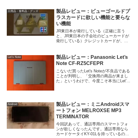
製品レビュー：ビューゴールドプ
日用品・食料品・グッズ
ラスカードに欲しい機能と要らな
い機能
JR東日本が発行している（正確に言う
と、JR東日本の子会社のビューカードが
発行している）クレジットカードが、ビ
ューカードです。このビューカードに、
ゴールドカードが存在します。ビューゴ
ールドプラスカードです。このカードの
製品レビュー：Panasonic Let’s
Let's Note
説明は、JR東日本のホ...
Note CF-RZ5CFEPR
こないだ買ったLet's Noteが不良品である
ことが判明し、「交換用の商品が来まし
た」というわけで、今度こそ本当にLet's
Noteがうちに来ました。しかし・・・ブ
ラウンの本体に青い天板って、それはな
いでしょう。本体色がシルバーか、本
体...
製品レビュー：ミニAndroidスマ
Android
ートフォン MELROXSE MP3
TERMINATOR
今回訳あって、通話専用のスマートフォ
ンが欲しくなったんです。通話専用なら
カードケータイKY-01Lを持っているので