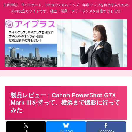
日商簿記、ITパスポート、Linuxでスキルアップ、年収アップを目指す人のため
のお役立ちサイトです。独立・開業・フリーランスを目指す方もぜひ
製品レビュー：Canon PowerShot G7X
Mark IIIを持って、横浜まで撮影に行って
みた
X
Bluesky
Facebook