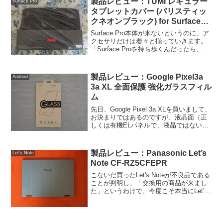
製品レビュー：TUMI レギュラー
Surface Pro
タブレットカバー (バリスティッ
クネオンブラック) for Surface
Pro
Surface Pro本体が来ないというのに、ア
クセサリだけは着々と揃っていきます。
「Surface Proを持ち歩くんだったら、ケ
ースは絶対に要るよね。」というわけ
で、買ったのがTUMI レギュラータブレ
ットカバー。こちら、Surface...
製品レビュー：Google Pixel3a
Android
3a XL 全面保護 強化ガラスフィル
ム
先日、Google Pixel 3a XLを買いまして、
お決まりではあるのですが、液晶面（正
しくは有機ELパネルで、液晶ではないの
ですが）を保護するためのフィルムが欲
しいということで、買ってみたのがこち
らです。楽天市場で買ったのですが、こ
製品レビュー：Panasonic Let’s
Let's Note
れ...
Note CF-RZ5CFEPR
こないだ買ったLet's Noteが不良品である
ことが判明し、「交換用の商品が来まし
た」というわけで、今度こそ本当にLet's
Noteがうちに来ました。しかし・・・ブ
ラウンの本体に青い天板って、それはな
いでしょう。本体色がシルバーか、本
体...