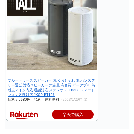
ブルートゥース スピーカー 防水 おしゃれ 車 ハンズフ
リー通話 対応スピーカー 大音量 高音質 ポータブル 高
感度マイク内蔵 通話対応 ステレオス iPhone スマート
フォン各種対応 JKSP-BT126
価格：5980円（税込、送料無料)
(2023/1/29時点)
楽天で購入