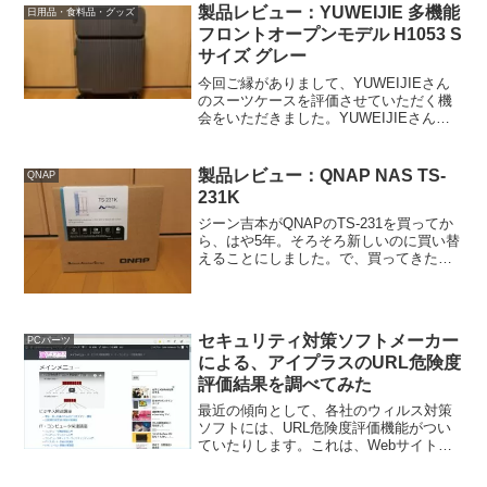
製品レビュー：YUWEIJIE 多機能
日用品・食料品・グッズ
フロントオープンモデル H1053 S
サイズ グレー
今回ご縁がありまして、YUWEIJIEさん
のスーツケースを評価させていただく機
会をいただきました。YUWEIJIEさんの
公式サイトにモデル名の記載がなかった
のですが、箱書きにモデル名がH1053と
書いてあったので、便宜上この製品の名
製品レビュー：QNAP NAS TS-
QNAP
前をH1...
231K
ジーン吉本がQNAPのTS-231を買ってか
ら、はや5年。そろそろ新しいのに買い替
えることにしました。で、買ってきたの
がTS-231Kです。「なんか、あんまり変
わっていないんじゃないの？」はい。
QNAPのNASって、新しいのに買い替え
ても、...
セキュリティ対策ソフトメーカー
PCパーツ
による、アイプラスのURL危険度
評価結果を調べてみた
最近の傾向として、各社のウィルス対策
ソフトには、URL危険度評価機能がつい
ていたりします。これは、Webサイトに
アクセスする際、URLからWebサイトの
安全性を評価し、危険度の高いサイトへ