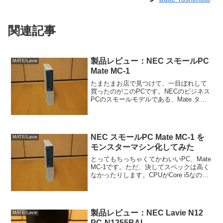
関連記事
製品レビュー：NEC スモールPC
MATE/Lavie
Mate MC-1
たまたまお店で見つけて、一目ぼれして
買ったのがこのPCです。NECのビジネス
PCのスモールモデルである、Mate タイ
プMCです。なぜ気に入ったかって？ だ
って、これって色といい形といい、Mate
にしか見えないんですもん。しかも、手
のひらに...
NEC スモールPC Mate MC-1 を
MATE/Lavie
モンスターマシン化してみた
とってもちっちゃくてかわいいPC、Mate
MC-1です。ただ、決してスペックは高く
なかったりします。CPUがCore i5なのは
いいとして、メモリ4GB、HDD500GBっ
て、これはどうにかしたい。まずは、メ
モリを積めるだけ積みます。最高...
製品レビュー：NEC Lavie N12
MATE/Lavie
PC-N1255BAL