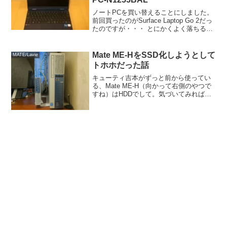
ノートPCを買い替えることにしました。
前回買ったのがSurface Laptop Go 2だっ
たのですが・・・ とにかくよく落ちる
（原因は熱暴走と思われる） インターフ
ェイスの数が少なく、USB-CとUSBポー
トが１つずつしかない やや本体...
Mate ME-HをSSD化しようとして
MATE/Lavie
トホホだった話
キューティ吉本がずっと前から使ってい
る、Mate ME-H（向かって右側のやつで
すね）はHDDでして。気づいてみれば、
Surface Pro以下、他のPCはSSDなんで
すね。やはりスピード面で見劣りするよ
うになりまして、SSD化することにし...