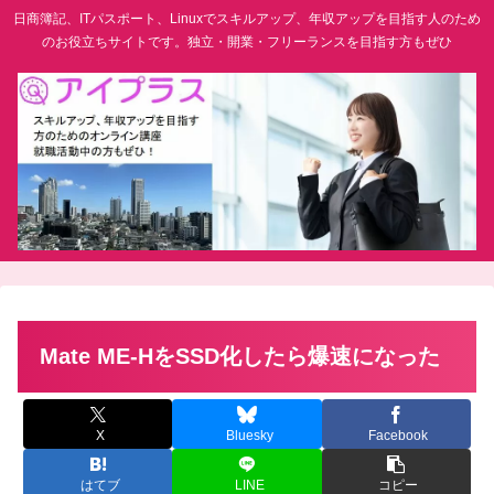
日商簿記、ITパスポート、Linuxでスキルアップ、年収アップを目指す人のため
のお役立ちサイトです。独立・開業・フリーランスを目指す方もぜひ
Mate ME-HをSSD化したら爆速になった
X
Bluesky
Facebook
はてブ
LINE
コピー