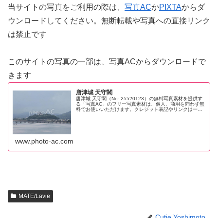
当サイトの写真をご利用の際は、
写真AC
か
PIXTA
からダ
ウンロードしてください。無断転載や写真への直接リンク
は禁止です
このサイトの写真の一部は、写真ACからダウンロードで
きます
唐津城 天守閣
唐津城 天守閣（No: 25520123）の無料写真素材を提供す
る「写真AC」のフリー写真素材は、個人、商用を問わず無
料でお使いいただけます。クレジット表記やリンクは一切
不要です。Web、DTP、動画などの写真素材としてお使い
ください。
www.photo-ac.com
MATE/Lavie
Cutie Yoshimoto