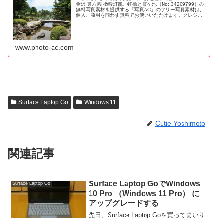
金沢 兼六園 徽軫灯籠、虹橋と霞ヶ池（No: 34209799）の
無料写真素材を提供する「写真AC」のフリー写真素材は、
個人、商用を問わず無料でお使いいただけます。クレジッ
ト表記やリンクは一切不要です。Web、DTP、動画などの
写真素材とし...
www.photo-ac.com
Surface Laptop Go
Windows 11
Cutie Yoshimoto
関連記事
Surface Laptop GoでWindows
Surface Laptop Go
10 Pro （Windows 11 Pro） に
アップグレードする
先日、Surface Laptop Goを買ってまいり