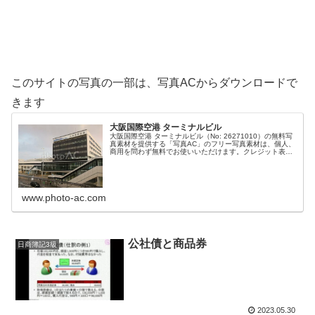
このサイトの写真の一部は、写真ACからダウンロードで
きます
大阪国際空港 ターミナルビル
大阪国際空港 ターミナルビル（No: 26271010）の無料写
真素材を提供する「写真AC」のフリー写真素材は、個人、
商用を問わず無料でお使いいただけます。クレジット表記
やリンクは一切不要です。Web、DTP、動画などの写真素
材としてお使い...
www.photo-ac.com
公社債と商品券
日商簿記3級
2023.05.30