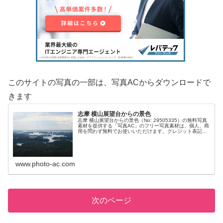
このサイトの写真の一部は、写真ACからダウンロードで
きます
志摩 横山展望台からの景色
志摩 横山展望台からの景色（No: 29505335）の無料写真
素材を提供する「写真AC」のフリー写真素材は、個人、商
用を問わず無料でお使いいただけます。クレジット表記や
リンクは一切不要です。Web、DTP、動画などの写真素材
としてお使いく...
www.photo-ac.com
次のページ