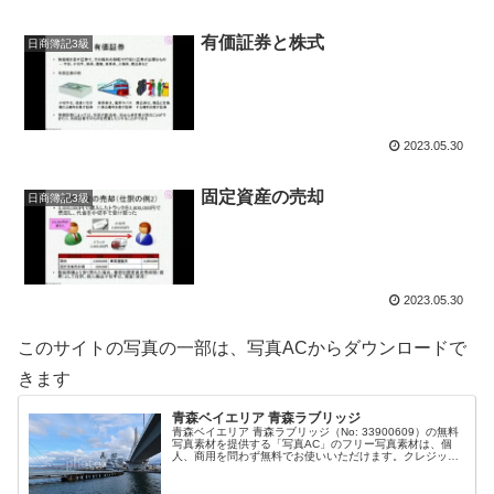
有価証券と株式
日商簿記3級
2023.05.30
固定資産の売却
日商簿記3級
2023.05.30
このサイトの写真の一部は、写真ACからダウンロードで
きます
青森ベイエリア 青森ラブリッジ
青森ベイエリア 青森ラブリッジ（No: 33900609）の無料
写真素材を提供する「写真AC」のフリー写真素材は、個
人、商用を問わず無料でお使いいただけます。クレジット
表記やリンクは一切不要です。Web、DTP、動画などの写
真素材としてお使...