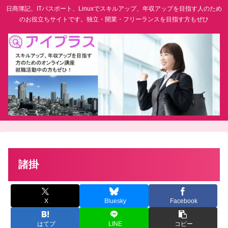
日商簿記、ITパスポート、Linuxでスキルアップ、年収アップを目指す人のため
のお役立ちサイトです。独立・開業・フリーランスを目指す方もぜひ
諸掛
X
Bluesky
Facebook
はてブ
LINE
コピー