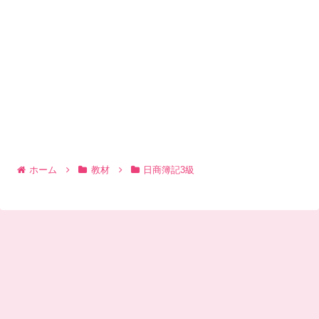
ホーム
教材
日商簿記3級