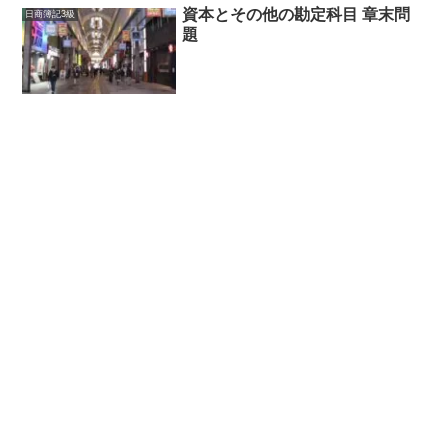
資本とその他の勘定科目 章末問
日商簿記3級
題