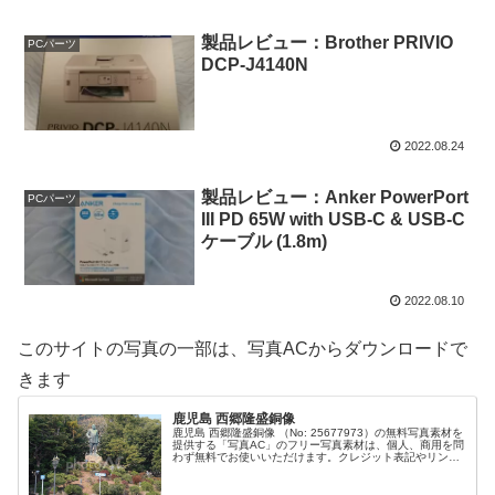
製品レビュー：Brother PRIVIO
PCパーツ
DCP-J4140N
2022.08.24
製品レビュー：Anker PowerPort
PCパーツ
III PD 65W with USB-C & USB-C
ケーブル (1.8m)
2022.08.10
このサイトの写真の一部は、写真ACからダウンロードで
きます
鹿児島 西郷隆盛銅像
鹿児島 西郷隆盛銅像 （No: 25677973）の無料写真素材を
提供する「写真AC」のフリー写真素材は、個人、商用を問
わず無料でお使いいただけます。クレジット表記やリンク
は一切不要です。Web、DTP、動画などの写真素材として
お使いくださ...