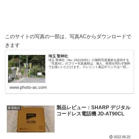
このサイトの写真の一部は、写真ACからダウンロードで
きます
埼玉 聖神社
埼玉 聖神社（No: 29319061）の無料写真素材を提供する
「写真AC」のフリー写真素材は、個人、商用を問わず無料
でお使いいただけます。クレジット表記やリンクは一切不
要です。Web、DTP、動画などの写真素材としてお使いく
ださい。
www.photo-ac.com
製品レビュー：SHARP デジタル
家電製品
コードレス電話機 JD-AT90CL
2022.08.25