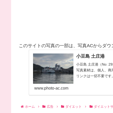
このサイトの写真の一部は、写真ACからダウ
小豆島 土庄港
小豆島 土庄港（No: 
写真素材は、個人、商
リンクは一切不要です。
い。
www.photo-ac.com
ホーム
広告
ダイエット
ダイエットサ