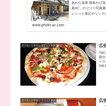
あわら温泉 源泉かけ流し
真AC」のフリー写真
レジット表記やリンクは
お...
www.photo-ac.com
広
ダイエットサロン フィットネス
TB
部分
ース
SA
広
ダイエットサロン フィットネス