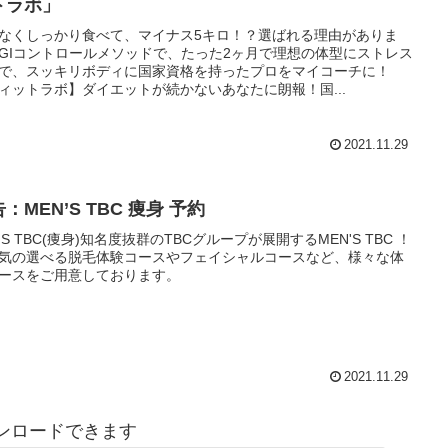
トラボ」
なくしっかり食べて、マイナス5キロ！？選ばれる理由がありま
GIコントロールメソッドで、たった2ヶ月で理想の体型にストレス
で、スッキリボディに国家資格を持ったプロをマイコーチに！
ィットラボ】ダイエットが続かないあなたに朗報！国...
2021.11.29
：MEN’S TBC 痩身 予約
NS TBC(痩身)知名度抜群のTBCグループが展開するMEN'S TBC ！
気の選べる脱毛体験コースやフェイシャルコースなど、様々な体
ースをご用意しております。
2021.11.29
ンロードできます