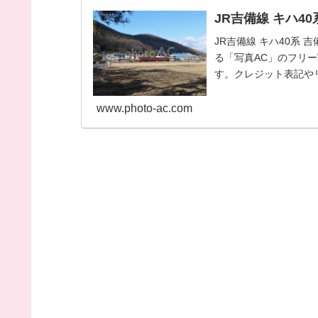
JR吉備線 キハ4
JR吉備線 キハ40系 
る「写真AC」のフリ
す。クレジット表記やリ
材...
www.photo-ac.com