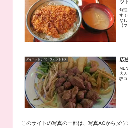
ッ
無理
す！
なし
【フ
広告
ダイエットサロン フィットネス
ME
大人
験コ
このサイトの写真の一部は、写真ACからダウ