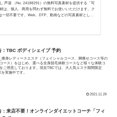
 芦湯 （No: 24188291）の無料写真素材を提供する「写
素材は、個人、商用を問わず無料でお使いいただけます。ク
一切不要です。Web、DTP、動画などの写真素材として
告：TBC ボディシェイプ 予約
C_痩身レディースエステ（フェイシャルコース、脚痩せコース等の
コース）をはじめ、選べる全身脱毛体験コースなど様々な体験コ
をご用意しております。現在TBCでは、大人気エステ期間限定
LEを実施中です。
2021.11.29
告：来店不要！オンラインダイエットコーチ「フィ