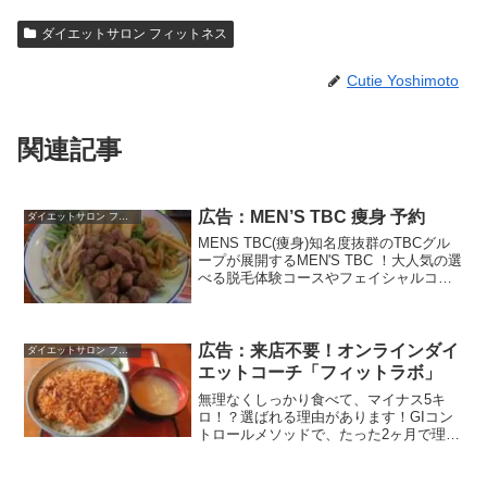
ダイエットサロン フィットネス
Cutie Yoshimoto
関連記事
広告：MEN’S TBC 痩身 予約
ダイエットサロン フィットネス
MENS TBC(痩身)知名度抜群のTBCグル
ープが展開するMEN'S TBC ！大人気の選
べる脱毛体験コースやフェイシャルコー
スなど、様々な体験コースをご用意して
おります。
広告：来店不要！オンラインダイ
ダイエットサロン フィットネス
エットコーチ「フィットラボ」
無理なくしっかり食べて、マイナス5キ
ロ！？選ばれる理由があります！GIコン
トロールメソッドで、たった2ヶ月で理想
の体型にストレスなしで、スッキリボデ
ィに国家資格を持ったプロをマイコーチ
に！【フィットラボ】ダイエットが続か