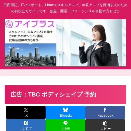
日商簿記、ITパスポート、Linuxでスキルアップ、年収アップを目指す人のため
のお役立ちサイトです。独立・開業・フリーランスを目指す方もぜひ
広告：TBC ボディシェイプ 予約
X
Bluesky
Facebook
はてブ
LINE
コピー