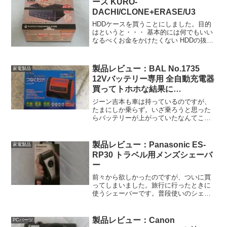
ース KURO-
DACHI/CLONE+ERASE/U3
HDDケースを買うことにしました。目的
はというと・・・ 基本的には何でもいい
なるべくお金をかけたくない HDDの抜き
差しが簡単なら尚可 2台のHDDのコピー
ができれば尚可 HDDの消去ができれば尚
可で、白羽の矢が立ったのが、玄人志向
製品レビュー：BAL No.1735
家電製品
のKU...
12Vバッテリー専用 全自動充電器
買ってトホホな結果に…
ジーン吉本も車は持っているのですが、
たまにしか乗らず。いざ乗ろうと思った
らバッテリーが上がっていたなんてこと
もしばしば。でもって、いつしか旅先で
バッテリーが上がったら怖いから車を出
せず、車に乗らないからまたバッテリー
製品レビュー：Panasonic ES-
家電製品
が上がるという悪循環。こ...
RP30 トラベル用メンズシェーバ
ー
前々から欲しかったのですが、ついに買
ってしまいました。旅行に行ったときに
使うシェーバーです。普段使いのシェー
バーって、でかくてかさばるので、旅行
の時には持っていきたくなかったんで
す。で、持ち運び用のケースを紛失しま
製品レビュー：Canon
PCパーツ
して、これだったらトラベル...