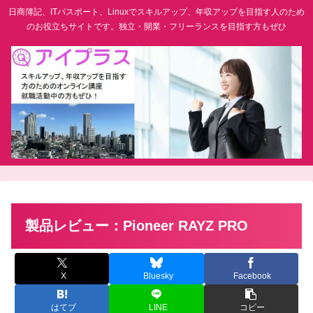
日商簿記、ITパスポート、Linuxでスキルアップ、年収アップを目指す人のため
のお役立ちサイトです。独立・開業・フリーランスを目指す方もぜひ
製品レビュー：Pioneer RAYZ PRO
X
Bluesky
Facebook
はてブ
LINE
コピー