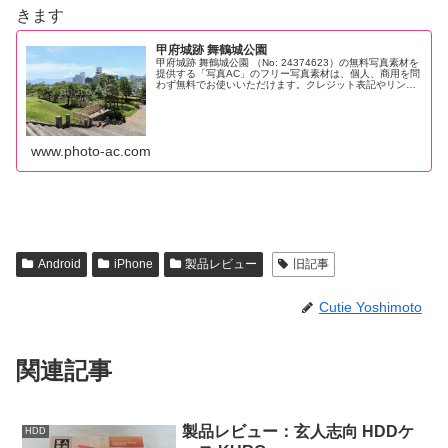
きます
甲府城跡 舞鶴城公園
甲府城跡 舞鶴城公園 （No: 24374623）の無料写真素材を
提供する「写真AC」のフリー写真素材は、個人、商用を問
わず無料でお使いいただけます。クレジット表記やリンク
は一切不要です。Web、DTP、動画などの写真素材として
お使いくださ...
www.photo-ac.com
Android
iPhone
製品レビュー
旧記事
Cutie Yoshimoto
関連記事
製品レビュー：玄人志向 HDDケ
HDD