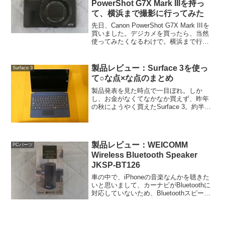
PowerShot G7X Mark IIIを持っ
て、横浜まで撮影に行ってみた
先日、Canon PowerShot G7X Mark IIIを
買いました。デジカメを買ったら、当然
使ってみたくなるわけで。横浜まで行っ
てきました。まずは、横浜タワーです
ね。映像エンジンがDIGIC 8に変わったせ
いか、G9Xよりも色にコク...
製品レビュー：Surface 3を使っ
Surface 3
て○な点×な点のまとめ
製品発表を見た時点で一目ぼれ。しか
し、お金がなくてなかなか買えず、昨年
の秋にようやく買えたSurface 3。約半年
ほど使ったところで、Surface 3の○だっ
た点、×だった点をまとめたいと思いま
す。○だった点ノートPCより、薄くて軽
くて...
製品レビュー：WEICOMM
PCパーツ
Wireless Bluetooth Speaker
JKSP-BT126
車の中で、iPhoneの音楽なんかを聴きた
いと思いまして、カーナビがBluetoothに
対応していないため、Bluetoothスピーカ
ーを買ってみました。WEICOMMってメ
ーカーの製品らしいです。箱の中身は本
体の他、充電用のmicroUS...