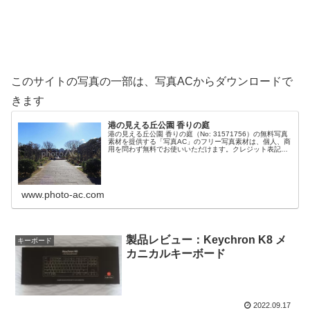
このサイトの写真の一部は、写真ACからダウンロードで
きます
港の見える丘公園 香りの庭
港の見える丘公園 香りの庭（No: 31571756）の無料写真
素材を提供する「写真AC」のフリー写真素材は、個人、商
用を問わず無料でお使いいただけます。クレジット表記や
リンクは一切不要です。Web、DTP、動画などの写真素材
としてお使いく...
www.photo-ac.com
製品レビュー：Keychron K8 メ
キーボード
カニカルキーボード
2022.09.17