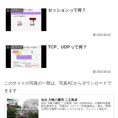
セッションって何？
ネットワーク
2023.06.02
TCP、UDPって何？
ネットワーク
2023.06.02
このサイトの写真の一部は、写真ACからダウンロードで
きます
仙台 大崎八幡宮 二之鳥居
仙台 大崎八幡宮 二之鳥居（No: 29590342）の無料写真素
材を提供する「写真AC」のフリー写真素材は、個人、商用
を問わず無料でお使いいただけます。クレジット表記やリ
ンクは一切不要です。Web、DTP、動画などの写真素材と
してお使いく...