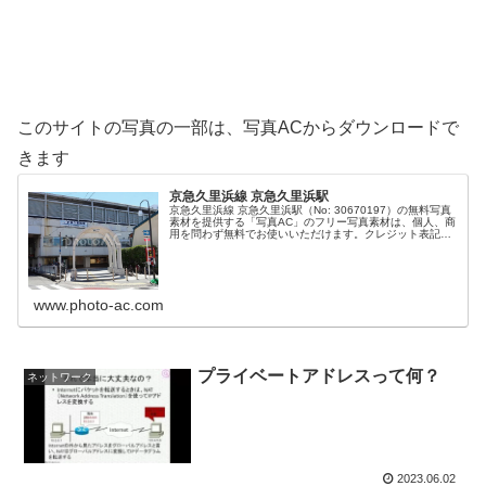
このサイトの写真の一部は、写真ACからダウンロードで
きます
京急久里浜線 京急久里浜駅
京急久里浜線 京急久里浜駅（No: 30670197）の無料写真
素材を提供する「写真AC」のフリー写真素材は、個人、商
用を問わず無料でお使いいただけます。クレジット表記や
リンクは一切不要です。Web、DTP、動画などの写真素材
としてお使いく...
www.photo-ac.com
プライベートアドレスって何？
ネットワーク
2023.06.02