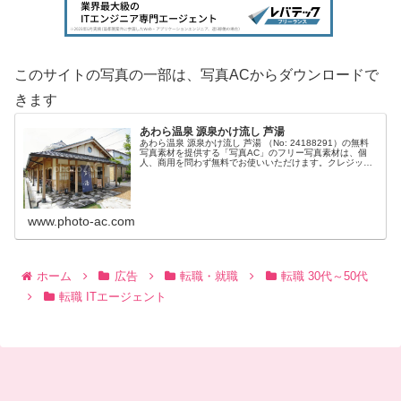
このサイトの写真の一部は、写真ACからダウンロードで
きます
あわら温泉 源泉かけ流し 芦湯
あわら温泉 源泉かけ流し 芦湯 （No: 24188291）の無料
写真素材を提供する「写真AC」のフリー写真素材は、個
人、商用を問わず無料でお使いいただけます。クレジット
表記やリンクは一切不要です。Web、DTP、動画などの写
真素材としてお...
www.photo-ac.com
ホーム
広告
転職・就職
転職 30代～50代
転職 ITエージェント