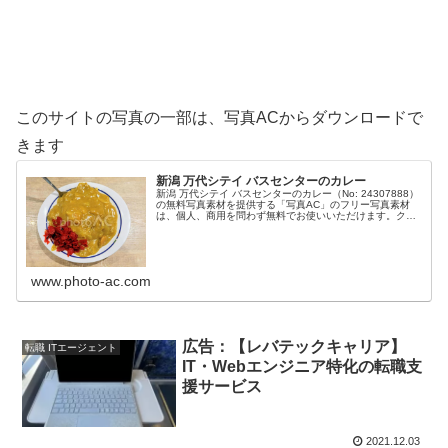
このサイトの写真の一部は、写真ACからダウンロードで
きます
新潟 万代シテイ バスセンターのカレー
新潟 万代シテイ バスセンターのカレー（No: 24307888）
の無料写真素材を提供する「写真AC」のフリー写真素材
は、個人、商用を問わず無料でお使いいただけます。クレ
ジット表記やリンクは一切不要です。Web、DTP、動画な
どの写真素材と...
www.photo-ac.com
広告：【レバテックキャリア】
転職 ITエージェント
IT・Webエンジニア特化の転職支
援サービス
2021.12.03