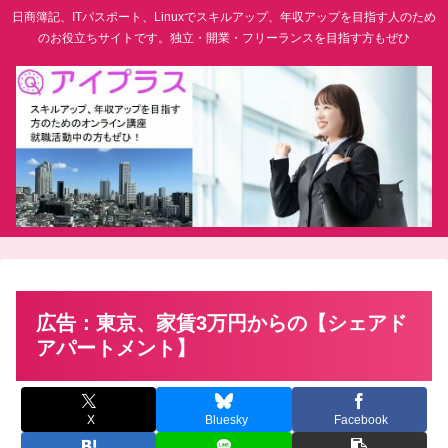
日商簿記、ITパスポート、Linuxでスキルアップ、年収アップを目指す人のため
のお役立ちサイトです。独立・開業・フリーランスを目指す方もぜひ
広告：東京、家賃3万円からの【シェアド
アパートメント】
X
Bluesky
Facebook