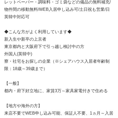
レットペーパー・調味料・ゴミ袋などの備品の無料補充/
物件間の移動無料/WEB入居申し込み可/土日祝も営業/日
英韓中対応可
◆こんな方がよく利用しています◆
新入生や新卒の上京者
東京都内と大阪府下で引っ越し検討中の方
外国人(英韓中)
寮・社宅をお探しの企業（※シェアハウス入居者年齢制
限：18歳～39歳まで）
【一般】
都内・府下好立地に、家賃3万～家具家電付きで住める
【地方や海外の方】
来店不要でWEB申し込み可能、保証人不要、1ヵ月～入居