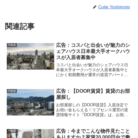
Cutie Yoshimoto
関連記事
広告：コスパと出会いが魅力のシ
不動産
ェアハウス日本最大手オークハウ
スが入居者募集中
コスパと出会いが魅力のシェアハウス日
本最大手オークハウスが入居者募集中と
にかく初期費用が通常の賃貸アパートと
比較して安い。内訳は敷金礼金・連帯保
証人不要で家具家電付き、インターネッ
ト接続料が込み。通常のアパートでは家
広告：【DOOR賃貸】賃貸のお部
不動産
賃の6ヶ月分程度を最初に...
屋探し
お部屋探しの【DOOR賃貸】入居決定で
お祝い金もらえる！リブセンス運営の賃
貸情報サイト『DOOR賃貸』は、お祝い
金がもらえる、国内最大級の賃貸情報サ
イトです。全国500万件の賃貸物件があ
り、入居が決まると【最大10万円】のお
広告：今までこんな物件見たこと
不動産
祝い金がもらえま...
ありますか？家賃20,000円台で敷