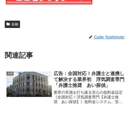
金融
Cutie Yoshimoto
関連記事
広告：全国対応！弁護士と連携し
金融
て解決する業界初 浮気調査専門
「弁護士推奨 あい探偵」
業界の常識を打ち破る安心の低料金設定
《全国対応！浮気調査専門【弁護士推
奨 あい探偵】》低料金システム、安心
プラン、勝てる証拠、調査～示談・解決
まで、弁護士と連携してフルサポートす
る業界初の探偵社です！創業23年、相談
実績8万件！ 2017年...