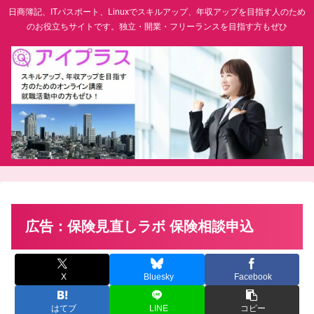
日商簿記、ITパスポート、Linuxでスキルアップ、年収アップを目指す人のため
のお役立ちサイトです。独立・開業・フリーランスを目指す方もぜひ
広告：保険見直しラボ 保険相談申込
X
Bluesky
Facebook
はてブ
LINE
コピー