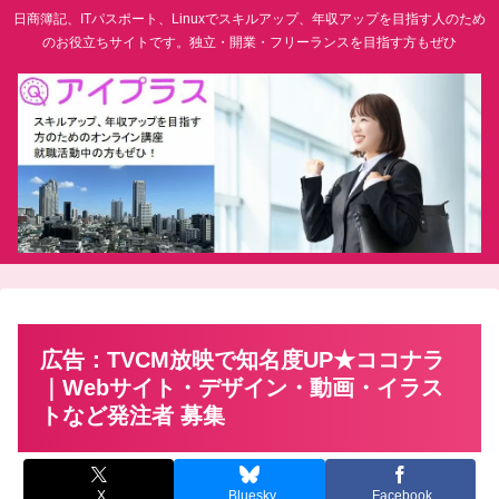
日商簿記、ITパスポート、Linuxでスキルアップ、年収アップを目指す人のため
のお役立ちサイトです。独立・開業・フリーランスを目指す方もぜひ
広告：TVCM放映で知名度UP★ココナラ
｜Webサイト・デザイン・動画・イラス
トなど発注者 募集
X
Bluesky
Facebook