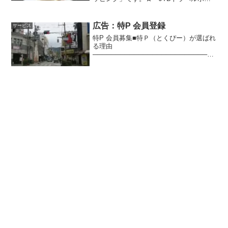
ントがたまる・つかえる」ショッピング
サイトです。◎ただいま「報酬大幅アッ
プ中」！！5% ⇒「10%」≪サイトユー
広告：特P 会員登録
サービス
ザーの特徴...
特P 会員募集■特Ｐ（とくぴー）が選ばれ
る理由
───────────────────────────
─────────「特Ｐ」は、お出かけ先の
駐車場を事前に確保・探しておきたい利
用者と、空き駐車場・遊休地を有効活用
し収益化したい土地オーナー...