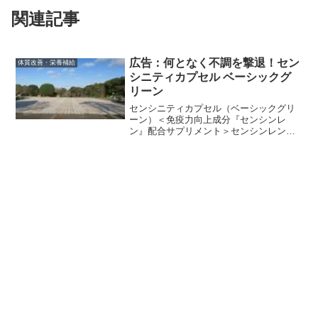
関連記事
広告：何となく不調を撃退！セン
体質改善・栄養補給
シニティカプセル ベーシックグ
リーン
センシニティカプセル（ベーシックグリ
ーン）＜免疫力向上成分『センシンレ
ン』配合サプリメント＞センシンレンと
は和名で、正式名称・AndroGraphis
Paniculata(アンドログラフィス・パニキ
ュラータ)といいます。東南アジアに自生
す...