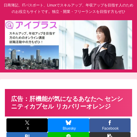
日商簿記、ITパスポート、Linuxでスキルアップ、年収アップを目指す人のため
のお役立ちサイトです。独立・開業・フリーランスを目指す方もぜひ
広告：肝機能が気になるあなたへ センシ
ニティカプセル リカバリーオレンジ
X
Bluesky
Facebook