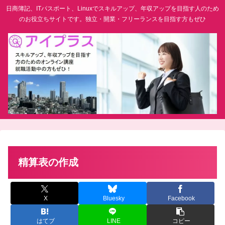
日商簿記、ITパスポート、Linuxでスキルアップ、年収アップを目指す人のため
のお役立ちサイトです。独立・開業・フリーランスを目指す方もぜひ
精算表の作成
X
Bluesky
Facebook
はてブ
LINE
コピー