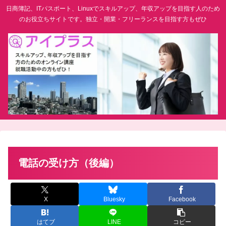
日商簿記、ITパスポート、Linuxでスキルアップ、年収アップを目指す人のため
のお役立ちサイトです。独立・開業・フリーランスを目指す方もぜひ
電話の受け方（後編）
X
Bluesky
Facebook
はてブ
LINE
コピー