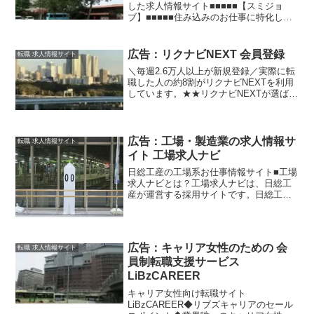
した求人情報サイト■■■■■【スミジョ
ブ】■■■■■住み込みのお仕事に特化した
求人情報サイト
■■■■■■■■■■■■■■■■■【1】100％寮付き
の求人！【2】全国各地の求人を掲載
広告：リクナビNEXT 会員登録
転職 求人情報サイト
【3】幅広い職種を取り扱...
＼毎週2.6万人以上が新規登録／実際に転
職した人の約8割がリクナビNEXTを利用
しています。★★リクナビNEXTが選ばれ
る理由★★--------------------------------------------
-----------...
広告：工場・製造業の求人情報サ
転職 求人情報サイト
イト 工場求人ナビ
日総工産の工場系お仕事情報サイト■工場
求人ナビとは？工場求人ナビは、日総工
産が運営する採用サイトです。日総工産
が請け負っている、主に工場系のお仕事
を紹介しています。日本全国の求人を取
り扱っていて、勤務地、業種、寮、収入
など、あなたの希望にピ...
広告：キャリア女性のための 会
転職 求人情報サイト
員制転職支援サービス
LiBzCAREER
キャリア女性向け転職サイト
LiBzCAREER◆リブズキャリアのセール