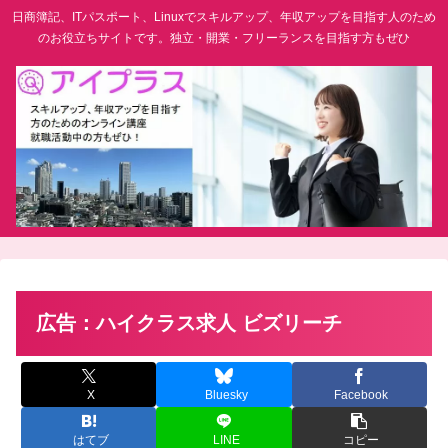
日商簿記、ITパスポート、Linuxでスキルアップ、年収アップを目指す人のため
のお役立ちサイトです。独立・開業・フリーランスを目指す方もぜひ
広告：ハイクラス求人 ビズリーチ
X
Bluesky
Facebook
はてブ
LINE
コピー