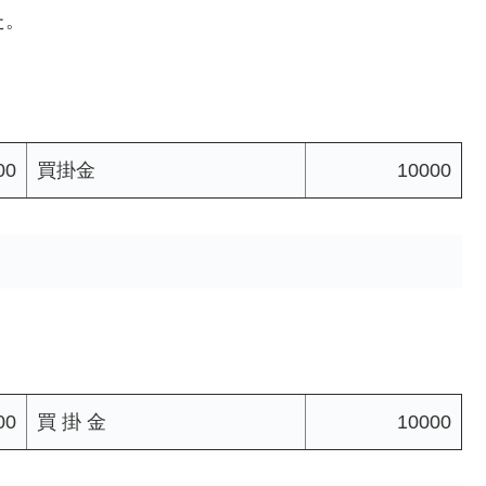
た。
00
買掛金
10000
00
買 掛 金
10000