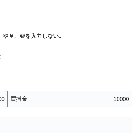
）や￥、＠を入力しない。
た。
00
買掛金
10000