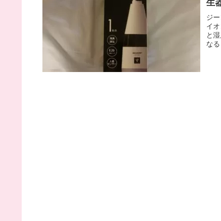
生器
ジー
イオ
と湿
なる