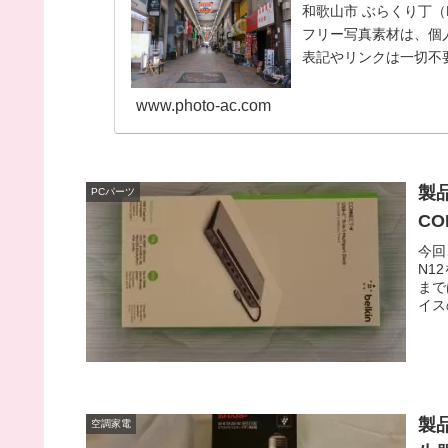
和歌山市 ぶらくり丁（N
フリー写真素材は、個
表記やリンクは一切不要
ださい...
www.photo-ac.com
製品
PCパーツ
CON
今回
N1
まで
イス
製
空調家電