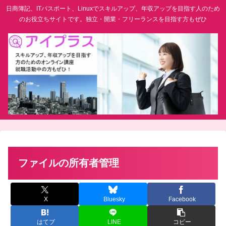
日商簿記、ITパスポート、Linuxでスキルアップ、年収アップを目指す人のため
のお役立ちサイトです。独立・開業・フリーランスを目指す方もぜひ
ファイルの所有者管理
X
Bluesky
Facebook
はてブ
LINE
コピー