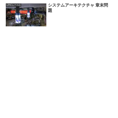
るか。はい。ランレベルを3にすればい...
システムアーキテクチャ 章末問
LPICレベル1
題