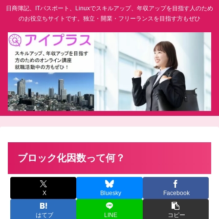
日商簿記、ITパスポート、Linuxでスキルアップ、年収アップを目指す人のため
のお役立ちサイトです。独立・開業・フリーランスを目指す方もぜひ
ブロック化因数って何？
X
Bluesky
Facebook
はてブ
LINE
コピー