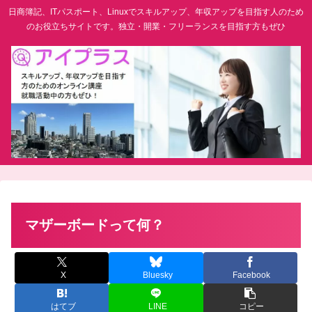
日商簿記、ITパスポート、Linuxでスキルアップ、年収アップを目指す人のため
のお役立ちサイトです。独立・開業・フリーランスを目指す方もぜひ
マザーボードって何？
X
Bluesky
Facebook
はてブ
LINE
コピー