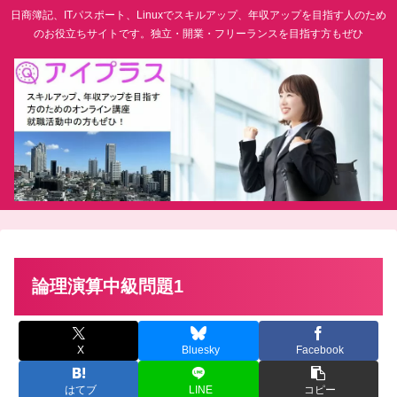
日商簿記、ITパスポート、Linuxでスキルアップ、年収アップを目指す人のため
のお役立ちサイトです。独立・開業・フリーランスを目指す方もぜひ
論理演算中級問題1
X
Bluesky
Facebook
はてブ
LINE
コピー